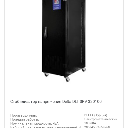
Стабилизатор напряжения Delta DLT SRV 330100
Производитель:
DELTA (Турция)
Принцип работы:
Электромеханический
Номинальная мощность, кВА:
100 кВА
Рабочий диапазон входных напряжений, В:
285÷450/165÷260