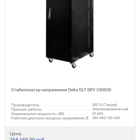
Стабилизатор напряжения Delta DLT SRV 330030
Производитель:
DELTA (Турция)
Принцип работы:
Электромеханический
Номинальная мощность, кВА:
30 кВА
Рабочий диапазон входных напряжений, В:
285÷450/165÷260
Цена:
268 160.00 руб.