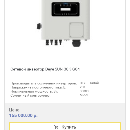
Сетевой инвертор Deye SUN-30K-G04
Производитель солнечных инверторов:
DEYE - Китай
Напряжение постоянного тока, В:
250
Номинальная мощность, Вт:
30000
Солнечный контроллер:
MPPT
Цена:
155 000.00 р.
Купить