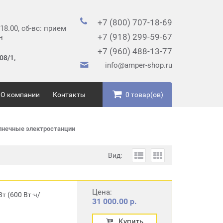
+7 (800) 707-18-69
 18.00, сб-вс: прием
+7 (918) 299-59-67
н
+7 (960) 488-13-77
08/1,
info@amper-shop.ru
О компании
Контакты
0 товар(ов)
нечные электростанции
Вид:
Цена:
т (600 Вт∙ч/
31 000.00 р.
Купить