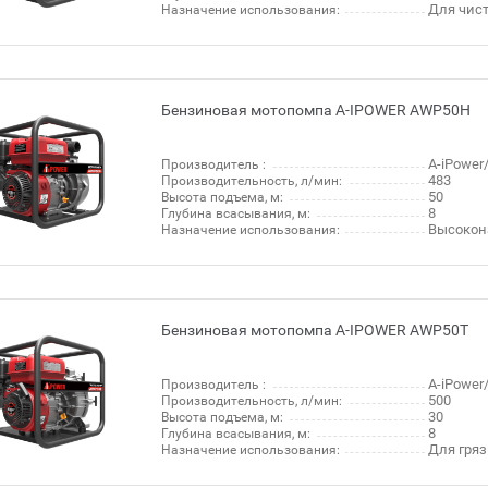
Для чис
Назначение использования:
Бензиновая мотопомпа A-IPOWER AWP50H
A-iPowe
Производитель :
483
Производительность, л/мин:
50
Высота подъема, м:
8
Глубина всасывания, м:
Высокон
Назначение использования:
Бензиновая мотопомпа A-IPOWER AWP50T
A-iPowe
Производитель :
500
Производительность, л/мин:
30
Высота подъема, м:
8
Глубина всасывания, м:
Для гря
Назначение использования: