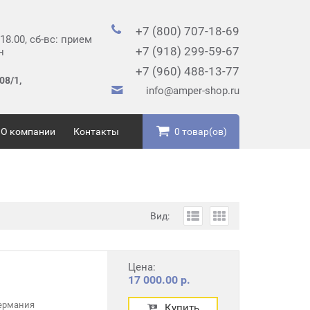
+7 (800) 707-18-69
 18.00, сб-вс: прием
+7 (918) 299-59-67
н
+7 (960) 488-13-77
08/1,
info@amper-shop.ru
О компании
Контакты
0 товар(ов)
Вид:
Цена:
17 000.00 р.
ермания
Купить