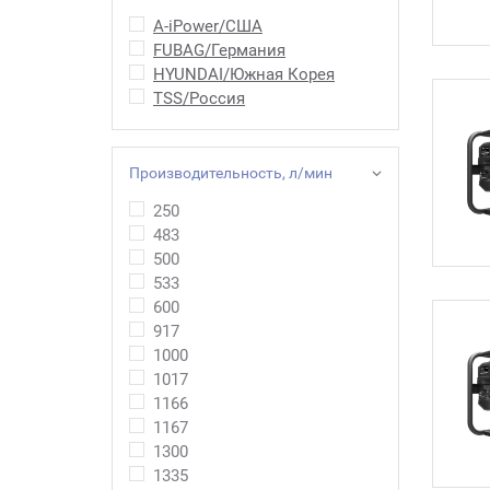
A-iPower/США
FUBAG/Германия
HYUNDAI/Южная Корея
TSS/Россия
Производительность, л/мин
250
483
500
533
600
917
1000
1017
1166
1167
1300
1335