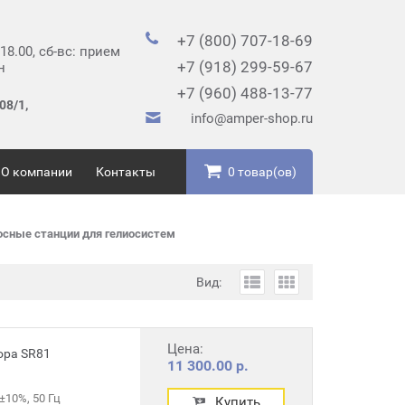
+7 (800) 707-18-69
 18.00, сб-вс: прием
+7 (918) 299-59-67
н
+7 (960) 488-13-77
08/1,
info@amper-shop.ru
О компании
Контакты
0 товар(ов)
осные станции для гелиосистем
Вид:
Цена:
ора SR81
11 300.00 р.
±10%, 50 Гц
Купить