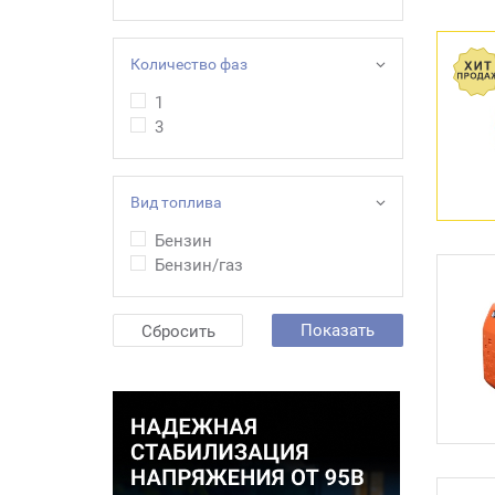
Количество фаз
1
3
Вид топлива
Бензин
Бензин/газ
Показать
Сбросить