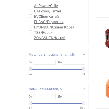
A-iPower/США
ET-Power/Китай
EVOline/Китай
FUBAG/Германия
HYUNDAI/Южная Корея
TSS/Россия
ZONGSHEN/Китай
Мощность номинальная, кВт
От
До
0.9
12
Номинальный ток, А
От
До
4.1
43.5