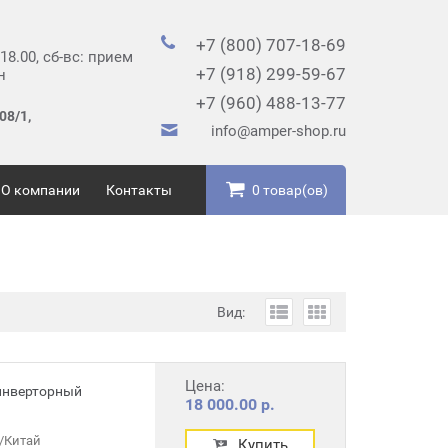
+7 (800) 707-18-69
 18.00, сб-вс: прием
+7 (918) 299-59-67
н
+7 (960) 488-13-77
08/1,
info@amper-shop.ru
О компании
Контакты
0 товар(ов)
Вид:
Цена:
 инверторный
18 000.00 р.
/Китай
Купить