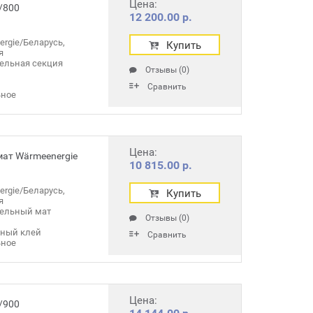
Цена:
/800
12 200.00 р.
rgie/Беларусь,
Купить
я
ельная секция
Отзывы (0)
Сравнить
ное
Цена:
мат Wärmeenergie
10 815.00 р.
rgie/Беларусь,
Купить
я
тельный мат
Отзывы (0)
чный клей
Сравнить
ное
Цена:
/900