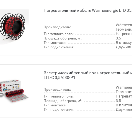
Нагревательный кабель Wärmeenergie LTD 35
Wärmeene
Производитель:
Германи
Нагреват
Тип теплого пола:
3,5
Площадь обогрева, м²:
В стяжку
Тип монтажа:
Двужиль
Тип подключения:
Электрический теплый пол нагревательный 
LTL-C 3,5/630-P1
Wärmeene
Производитель:
Германи
Нагрева
Тип теплого пола:
3,5
Площадь обогрева, м²:
В плито
Тип монтажа:
Двужиль
Тип подключения: