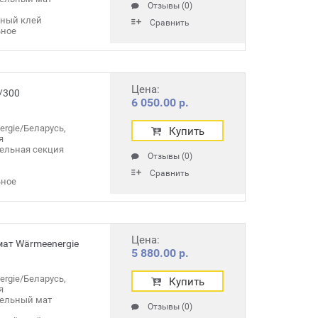
Отзывы (0)
чный клей
Сравнить
ное
Цена:
/300
6 050.00 р.
rgie/Беларусь,
Купить
я
ельная секция
Отзывы (0)
Сравнить
ное
Цена:
мат Wärmeenergie
5 880.00 р.
rgie/Беларусь,
Купить
я
тельный мат
Отзывы (0)