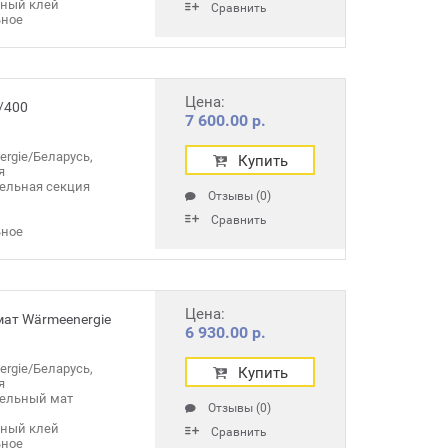
чный клей
Сравнить
ное
Цена:
/400
7 600.00 р.
rgie/Беларусь,
Купить
я
ельная секция
Отзывы (0)
Сравнить
ное
Цена:
мат Wärmeenergie
6 930.00 р.
rgie/Беларусь,
Купить
я
тельный мат
Отзывы (0)
чный клей
Сравнить
ное