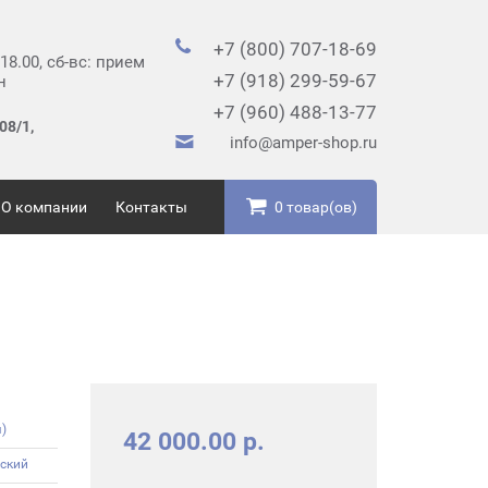
+7 (800) 707-18-69
 18.00, сб-вс: прием
+7 (918) 299-59-67
н
+7 (960) 488-13-77
08/1,
info@amper-shop.ru
О компании
Контакты
0 товар(ов)
)
42 000.00 р.
ский