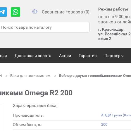
Режим работы
Сравнение товаров (0)
пн-пт: с 9.00 до
звонков онлай
г. Краснодар,
ул. Российская 2
офис 2
вная
Доставка и оплата
Акции
Гарантия
Партнеры
ЛИ
Баки для гелиосистем
Бойлер с двумя теплообменниками Ome
никами Omega R2 200
Характеристики бака:
Производитель:
АНДИ Групп (Кит
Объем бака, л.:
200