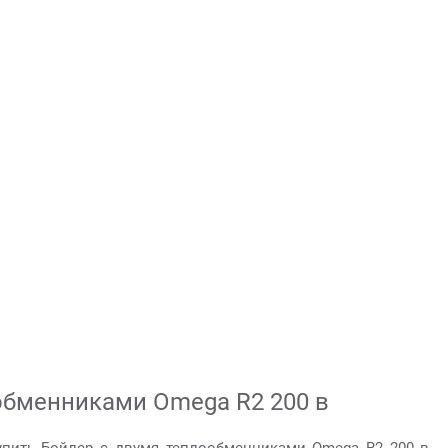
обменниками Omega R2 200 в
упить Бойлер с двумя теплообменниками Omega R2 200 в .