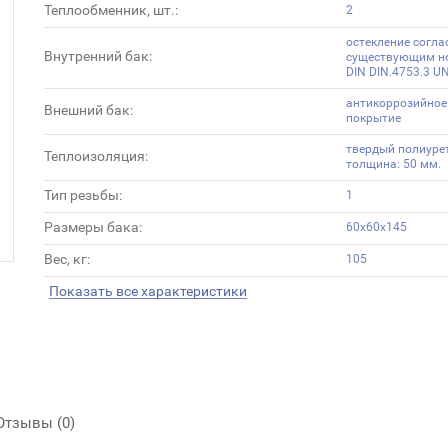
Теплообменник, шт.:
2
остекление согла
Внутренний бак:
существующим н
DIN DIN.4753.3 U
антикоррозийное
Внешний бак:
покрытие
твердый полиурет
Теплоизоляция:
толщина: 50 мм.
Тип резьбы:
1
Размеры бака:
60х60х145
Вес, кг:
105
Показать все характеристики
Отзывы (0)