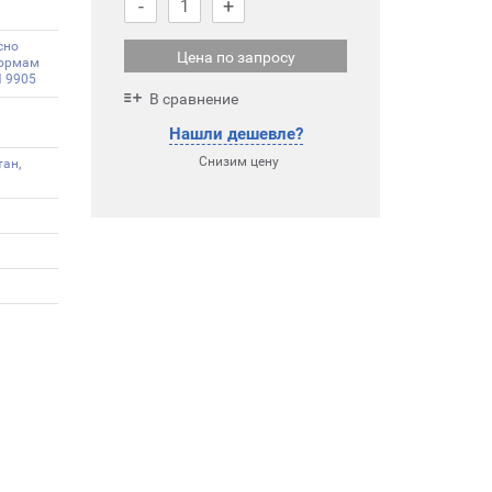
-
+
сно
Цена по запросу
ормам
N 9905
В сравнение
Нашли дешевле?
Снизим цену
ан,