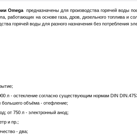
ерии Omega
предназначены для производства горячей воды пос
ла, работающих на основе газа, дров, дизельного топлива и с
ства горячей воды для разного назначения без потребления эле
рытие;
00 л - остекление согласно существующим нормам DIN DIN.4753.
я большего объёма - отефление;
од; от 750 л - электронный анод;
тр и пр.;
чество - два;