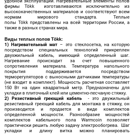
удобной эксплуатации. Нагревательные элементы полов
фирмы Tökk изготавливаются исключительно из
высококачественных материалов и соответствуют всем
нормам мирового стандарта. Теплые
полы Tökk представлены на всей территории России, а
также в разных странах мира.
Виды теплых полов
Tökk
:
1) Нагревательный мат
– это стеклосетка, на которую
посредством специальных технологий прикреплен
двухжильный кабель, имеющий определенный шаг.
Нагревание происходит за счет повышенного
сопротивления материала. Температура напольного
покрытия поддерживается посредством
терморегуляторов с выносными датчиками температуры
(не входит в комплект). Мощность расчетная составляет
150 Вт на один квадратный метр.
Предназначены для
укладки в плиточный клей или цементно-песчаную стяжку.
2) Резистивный греющий кабель
- это двужильный
резистивный греющий кабель для монтажа в стяжку, он
производится и продается в виде комплектов
определенной мощности. Разнообразие мощностей
комплектов кабельного пола Warmcoin позволяет
практически решить любую задачу электрообогрева. Шаг
укладки и длину витка можно планировать