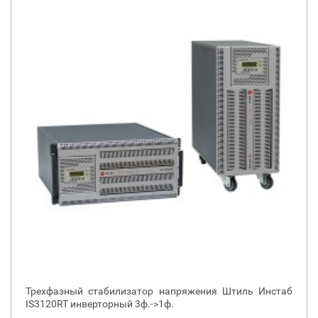
Трехфазный стабилизатор напряжения Штиль Инстаб
IS3120RT инверторный 3ф.->1ф.