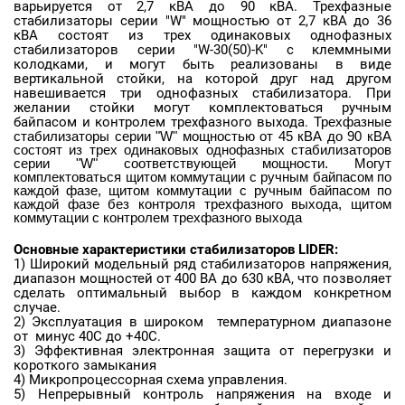
варьируется от 2,7 кВА до 90 кВА. Трехфазные
стабилизаторы серии "W" мощностью от 2,7 кВА до 36
кВА состоят из трех одинаковых однофазных
стабилизаторов серии "W-30(50)-K" с клеммными
колодками, и могут быть реализованы в виде
вертикальной стойки, на которой друг над другом
навешивается три однофазных стабилизатора. При
желании стойки могут комплектоваться ручным
байпасом и контролем трехфазного выхода.
Трехфазные
стабилизаторы серии "W" мощностью от 45 кВА до 90 кВА
состоят из
трех одинаковых однофазных стабилизаторов
серии
"
W
" соответствующей мощности. Могут
комплектоваться щитом коммутации с ручным байпасом по
каждой фазе,
щитом коммутации с ручным байпасом по
каждой фазе без контроля трехфазного выхода,
щитом
коммутации с контролем трехфазного выхода
Основные характеристики стабилизаторов LIDER:
1) Широкий модельный ряд стабилизаторов напряжения,
диапазон мощностей от 400 ВА до 630 кВА, что позволяет
сделать оптимальный выбор в каждом конкретном
случае.
2) Эксплуатация в широком температурном диапазоне
от минус 40С до +40С.
3) Эффективная электронная защита от перегрузки и
короткого замыкания
4) Микропроцессорная схема управления.
5) Непрерывный контроль напряжения на входе и