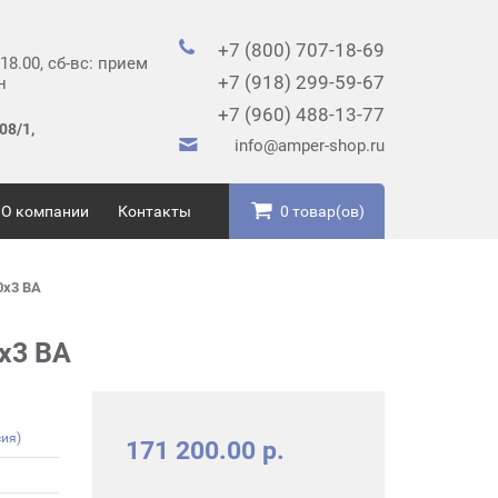
+7 (800) 707-18-69
 18.00, сб-вс: прием
+7 (918) 299-59-67
н
+7 (960) 488-13-77
08/1,
info@amper-shop.ru
О компании
Контакты
0 товар(ов)
0х3 ВА
х3 ВА
ия)
171 200.00 р.