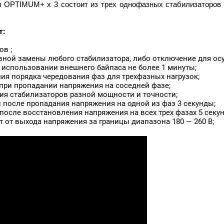
PTIMUM+ х 3 состоит из трех однофазных стабилизаторов н
т:
в ;
ной замены любого стабилизатора, либо отключение для осу
 использовании внешнего байпаса не более 1 минуты;
ия порядка чередования фаз для трехфазных нагрузок;
 при пропадании напряжения на соседней фазе;
ия стабилизаторов разной мощности и точности;
 после пропадания напряжения на одной из фаз 3 секунды;
после восстановления напряжения на всех трех фазах 5 секун
т от выхода напряжения за границы диапазона 180 — 260 В;