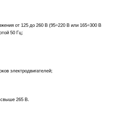
жения от 125 до 260 В (95÷220 В или 165÷300 В
той 50 Гц;
оков электродвигателей;
 свыше 265 В.