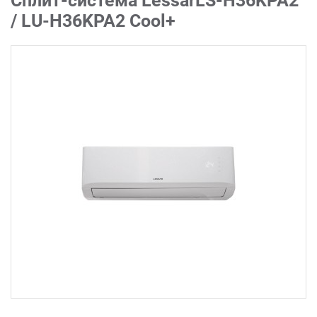
Сплит-система LessarLS-H36KPA2
/ LU-H36KPA2 Cool+