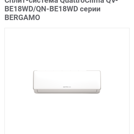
Сплит-система QuattroClima QV-
BE18WD/QN-BE18WD серии
BERGAMO