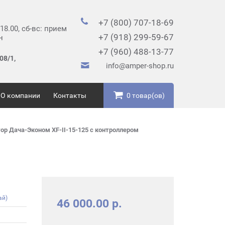
+7 (800) 707-18-69
 18.00, сб-вс: прием
+7 (918) 299-59-67
н
+7 (960) 488-13-77
08/1,
info@amper-shop.ru
О компании
Контакты
0 товар(ов)
ор Дача-Эконом XF-II-15-125 с контроллером
ай)
46 000.00 р.