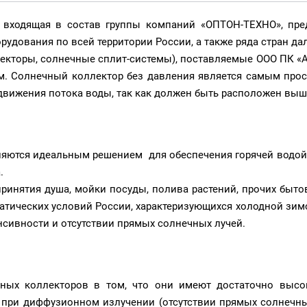
, входящая в состав группы компаний «ОПТОН-ТЕХНО», пр
рудования по всей территории России, а также ряда стран да
торы, солнечные сплит-системы), поставляемые ООО ПК «АН
. Солнечный коллектор без давления является самым прос
движения потока воды, так как должен быть расположен выше 
ются идеальным решением для обеспечения горячей водой д
.
принятия душа, мойки посуды, полива растений, прочих быт
атических условий России, характеризующихся холодной зим
сивности и отсутствии прямых солнечных лучей.
чных коллекторов в том, что они имеют достаточно высо
 при диффузионном излучении (отсутствии прямых солнечны