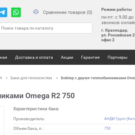
Режим работы
Сравнение товаров (0)
пн-пт: с 9.00 до
звонков онлай
г. Краснодар,
ул. Российская 2
офис 2
вная
Доставка и оплата
Акции
Гарантия
Партнеры
ЛИ
Баки для гелиосистем
Бойлер с двумя теплообменниками Ome
никами Omega R2 750
Характеристики бака:
Производитель:
АНДИ Групп (Кит
Объем бака, л.:
750