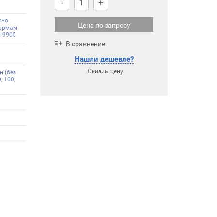
-
+
сно
Цена по запросу
ормам
N 9905
В сравнение
Нашли дешевле?
Снизим цену
н (без
, 100,