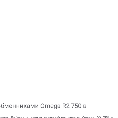
обменниками Omega R2 750 в
упить Бойлер с двумя теплообменниками Omega R2 750 в .