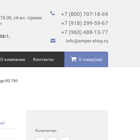
+7 (800) 707-18-69
 18.00, сб-вс: прием
+7 (918) 299-59-67
н
+7 (960) 488-13-77
08/1,
info@amper-shop.ru
О компании
Контакты
0 товар(ов)
ga R2 750
ай)
Количество