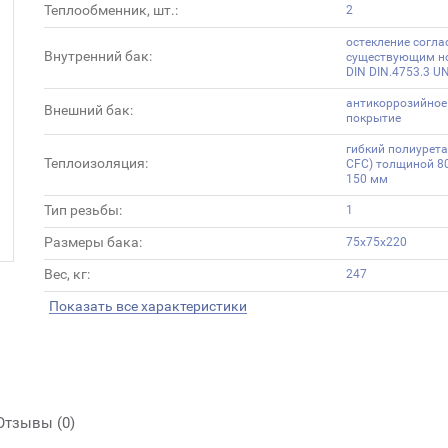
Теплообменник, шт.:
2
остекление согла
Внутренний бак:
существующим н
DIN DIN.4753.3 U
антикоррозийное
Внешний бак:
покрытие
гибкий полиурета
Теплоизоляция:
CFC) толщиной 80
150 мм
Тип резьбы:
1
Размеры бака:
75х75х220
Вес, кг:
247
Показать все характеристики
Отзывы (0)