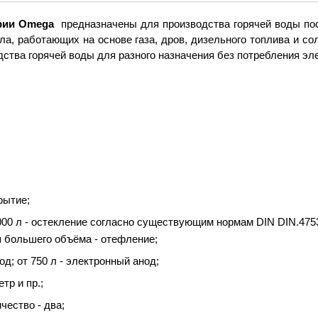
ерии Omega
предназначены для производства горячей воды пос
ла, работающих на основе газа, дров, дизельного топлива и с
ства горячей воды для разного назначения без потребления эле
рытие;
00 л - остекление согласно существующим нормам DIN DIN.4753.
я большего объёма - отефление;
од; от 750 л - электронный анод;
тр и пр.;
чество - два;