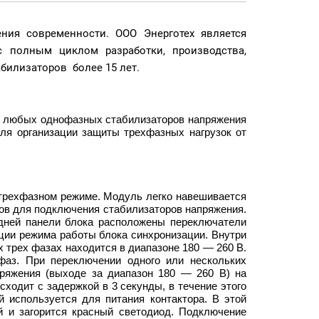
ения современности. ООО Энерготех является
с полным циклом разработки, производства,
билизаторов более 15 лет.
х любых однофазных стабилизаторов напряжения
ля организации защиты трехфазных нагрузок от
трехфазном режиме. Модуль легко навешивается
ов для подключения стабилизаторов напряжения.
дней панели блока расположены переключатели
ции режима работы блока синхронизации. Внутри
х трех фазах находится в диапазоне 180 — 260 В.
фаз. При переключении одного или нескольких
ряжения (выходе за диапазон 180 — 260 В) на
ходит с задержкой в 3 секунды, в течение этого
й используется для питания контактора. В этой
ый и загорится красный светодиод. Подключение