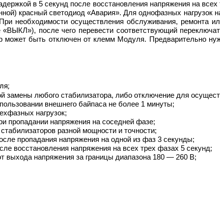
адержкой в 5 секунд после восстановления напряжения на всех 
винной) красный светодиод «Авария». Для однофазных нагрузок
При необходимости осуществления обслуживания, ремонта ил
 «ВЫКЛ»), после чего перевести соответствующий переключа
ор может быть отключен от клемм Модуля. Предварительно нуж
ля;
й замены любого стабилизатора, либо отключение для осущест
спользовании внешнего байпаса не более 1 минуты;
рехфазных нагрузок;
ри пропадании напряжения на соседней фазе;
 стабилизаторов разной мощности и точности;
осле пропадания напряжения на одной из фаз 3 секунды;
сле восстановления напряжения на всех трех фазах 5 секунд;
от выхода напряжения за границы диапазона 180 — 260 В;