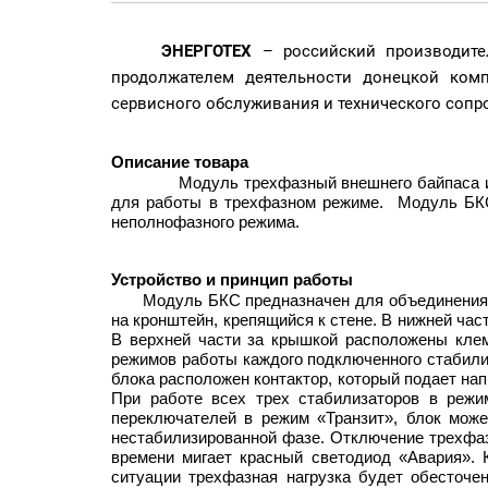
ЭНЕРГОТЕХ
– российский производител
продолжателем деятельности донецкой комп
сервисного обслуживания и технического сопр
Описание товара
Модуль трехфазный внешнего байпаса и
для работы в трехфазном режиме. Модуль БКС 
неполнофазного режима.
Устройство и принцип работы
Модуль БКС предназначен для объединения
на кронштейн, крепящийся к стене. В нижней ч
В верхней части за крышкой расположены кле
режимов работы каждого подключенного стабили
блока расположен контактор, который подает нап
При работе всех трех стабилизаторов в режи
переключателей в режим «Транзит», блок мож
нестабилизированной фазе. Отключение трехфазн
времени мигает красный светодиод «Авария». К
ситуации трехфазная нагрузка будет обесточен