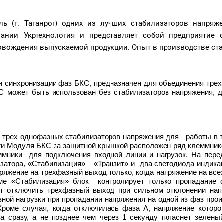
ь (г. Таганрог) одних из лучших стабилизаторов напряж
ании Укртехнология и представляет собой предприятие 
овождения выпускаемой продукции. Опыт в производстве ста
 синхронизации фаз БКС, предназначен для объединения тре
может быть использован без стабилизаторов напряжения, д
 трех однофазных стабилизаторов напряжения для работы в 
асти Модуля БКС за защитной крышкой расположен ряд клеммник
ммники для подключения входной линии и нагрузок. На пере
затора, «Стабилизация» – «Транзит» и два светодиода индика
ряжение на трехфазный выход только, когда напряжение на все
ме «Стабилизация» блок контролирует только пропадание 
ет отключить трехфазный выход при сильном отклонении нап
ой нагрузки при пропадании напряжения на одной из фаз проис
роме случая, когда отключилась фаза А, напряжение которо
а сразу, а не позднее чем через 1 секунду погаснет зелен