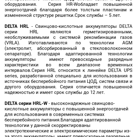
оборудования. Серия HR-Wобладает повышенной
энергоотдачей благодаря более толстым пластинам и
измененной структуре решетки.Срок службы – 5 лет.
DELTA
HRL
- Свинцово-кислотные аккумуляторы DELTA
серии HRL являются герметизированными,
необслуживаемыми с системой рекомбинации газов
(VRLA). Изготавливаются по технологии AGM
(электролит, абсорбированный в стекловолоконном
сепараторе). Благодаря адаптированной технологии
аккумуляторы имеют превосходные разрядные
характеристики во всем диапазоне временных
интервалов.Серия HRL относится к линейке DELTA UPS
series, разработанной специально для использования в
источниках бесперебойного питания ЦОД, систем связи и
другого оборудования. Серия отличается повышенной
надежностью и имеет срок службы до 12 лет.
DELTA серии HRL-W
- высоконадежные свинцово-
кислотные аккумуляторы с повышенной энергоотдачей
для использования в современных системах
бесперебойного питания.Благодаря адаптированной
технологии у данной скорректированы
электротехнические и электрохимические параметры из-
за этого аккумуляторы имеют превосходные разрядные