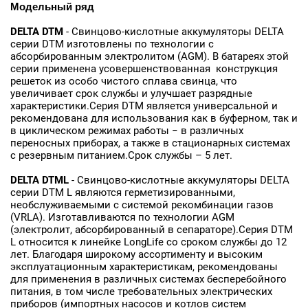
Модельный ряд
DELTA
DTM
- Свинцово-кислотные аккумуляторы DELTA
серии DTM изготовлены по технологии с
абсорбированным электролитом (AGM). В батареях этой
серии применена усовершенствованная конструкция
решеток из особо чистого сплава свинца, что
увеличивает срок службы и улучшает разрядные
характеристики.Серия DTM является универсальной и
рекомендована для использования как в буферном, так и
в циклическом режимах работы − в различных
переносных приборах, а также в стационарных системах
с резервным питанием.Срок службы – 5 лет.
DELTA
DTML
- Свинцово-кислотные аккумуляторы DELTA
серии DTM L являются герметизированными,
необслуживаемыми с системой рекомбинации газов
(VRLA). Изготавливаются по технологии AGM
(электролит, абсорбированный в сепараторе).Серия DTM
L относится к линейке LongLife со сроком службы до 12
лет. Благодаря широкому ассортименту и высоким
эксплуатационным характеристикам, рекомендованы
для применения в различных системах бесперебойного
питания, в том числе требовательных электрических
приборов (импортных насосов и котлов систем