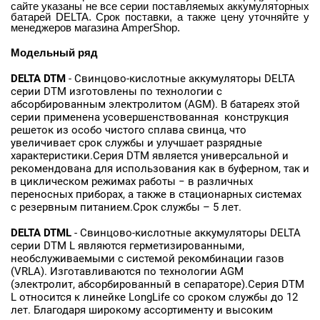
сайте указаны не все серии поставляемых аккумуляторных
батарей DELTA. Срок поставки, а также цену уточняйте у
менеджеров магазина AmperShop.
Модельный ряд
DELTA
DTM
- Свинцово-кислотные аккумуляторы DELTA
серии DTM изготовлены по технологии с
абсорбированным электролитом (AGM). В батареях этой
серии применена усовершенствованная конструкция
решеток из особо чистого сплава свинца, что
увеличивает срок службы и улучшает разрядные
характеристики.Серия DTM является универсальной и
рекомендована для использования как в буферном, так и
в циклическом режимах работы − в различных
переносных приборах, а также в стационарных системах
с резервным питанием.Срок службы – 5 лет.
DELTA
DTML
- Свинцово-кислотные аккумуляторы DELTA
серии DTM L являются герметизированными,
необслуживаемыми с системой рекомбинации газов
(VRLA). Изготавливаются по технологии AGM
(электролит, абсорбированный в сепараторе).Серия DTM
L относится к линейке LongLife со сроком службы до 12
лет. Благодаря широкому ассортименту и высоким