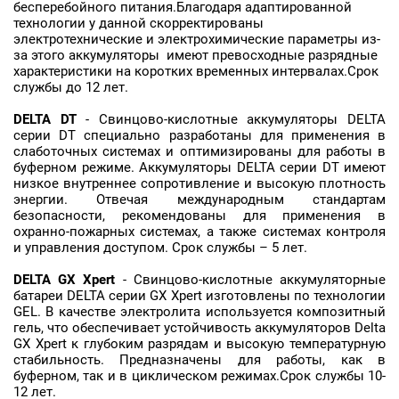
бесперебойного питания.Благодаря адаптированной
технологии у данной скорректированы
электротехнические и электрохимические параметры из-
за этого аккумуляторы имеют превосходные разрядные
характеристики на коротких временных интервалах.Cрок
службы до 12 лет.
DELTA
DT
- Свинцово-кислотные аккумуляторы DELTA
серии DT специально разработаны для применения в
слаботочных системах и оптимизированы для работы в
буферном режиме. Аккумуляторы DELTA серии DT имеют
низкое внутреннее сопротивление и высокую плотность
энергии. Отвечая международным стандартам
безопасности, рекомендованы для применения в
охранно-пожарных системах, а также системах контроля
и управления доступом. Срок службы – 5 лет.
DELTA GX
Xpert
- Свинцово-кислотные аккумуляторные
батареи DELTA серии GX Xpert изготовлены по технологии
GEL. В качестве электролита используется композитный
гель, что обеспечивает устойчивость аккумуляторов Delta
GХ Xpert к глубоким разрядам и высокую температурную
стабильность. Предназначены для работы, как в
буферном, так и в циклическом режимах.Срок службы 10-
12 лет.